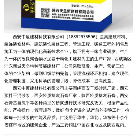
西安中厦建材科技有限公司（18392975596）是集建筑材料、
装饰装修材料、建筑装饰装修工程、管道工程、暖通工程的销售及
施工为一体的现代化高新技术企业，旗下拥有一家专业研发、生产
为一体的改良聚合物水泥基干粉化工建材为主的生产厂家--西咸新区
沣东新城天垒特种节能建材厂，公司采取研发、生产、营销三位一
体的企业架构，做到组织结构完善，管理流程环环相扣，建立现代
化管理制度，采用科学的管理手段，降低成本，提高效益。
西安中厦建材科技有限公司
主要围绕
西安干粉砂浆厂家
，
西安
预拌干混砂浆
，
西安轻质抹灰石膏厂家
，
陕西轻质抹灰石膏
，
西安
石膏基自流平
等各种类型的砂浆进行技术研究及攻关，根据产品性
能，严格操作，管理规范，做好 每个产品的试产前的实验工作，检
验每一批砂浆的性能及品质。广泛用于华中，华北，华东等十余个
省辖市地区的建筑企业，产品主要销往中国西北地区及陕西境内。