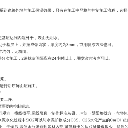
系到建筑外墙的施工保温效果，只有在施工中严格的控制施工流程，选择
使基层达到内湿外干，表面无明水。
刮于基层上，并拉成锯齿状，厚度约为3mm，或用喷涂方法也可。
拌均匀，无粉团。
需分次施工，2遍抹灰间隔应在24小时以上，用喷涂方法也可以。
砂浆。
可进行后序饰面层施工。
.
要工序.
时重要的控制标志.
进行规方→横线找平,竖线吊直→制作标准灰饼、冲筋→阴阳角找方→内墙
水化过程中SiO2可以与水泥矿物成分C3S、C2S水化产生的Ca(OH)2
硬化、干燥后,即使水分渗透到基材内部,可供析出的盐或碱量也很少。优