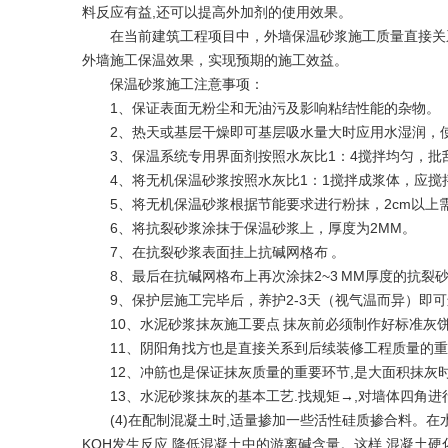
料反应有益,还可以提高外加剂的使用效果。
在当前建筑工程项目中，外墙保温砂浆施工质量直接关
外墙施工保温效果，实现预期的施工效益。
保温砂浆施工注意事项：
1、保证表面无粉尘和无油污及影响粘结性能的杂物。
2、热天或基层干燥即可基层吸水量大时应用水湿润，
3、保温系统专用界面剂按照水灰比1：4搅拌均匀，批
4、将无机保温砂浆按照水灰比1：1搅拌成浆体，应搅
5、将无机保温砂浆根据节能要求进行粉抹，2cm以上
6、将抗裂砂浆涂抹于保温砂浆上，厚度为2MM。
7、在抗裂砂浆表面挂上抗碱网格布 。
8、最后在抗碱网格布上再次涂抹2~3 MM厚度的抗裂
9、保护层施工完毕后，养护2-3天（视气温而异）即
10、水泥砂浆抹灰施工要点 抹灰前必须制作好标准灰饼
11、阴阳角找方也是直接关系到后续装修工程质量的重
12、冲筋也是保证抹灰质量的重要环节,是大面积抹灰
13、水泥砂浆抹灰的基本工艺.找规矩→,对墙体四角
(4)在配制混凝土时,适量掺加一些活性硅质掺合料。在水泥
KOH发生反应,降低混凝土中的游离碱含量。这样,混凝土