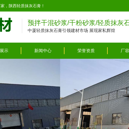
厂家，陕西轻质抹灰石膏！
预拌干混砂浆/干粉砂浆/轻质抹灰
中厦轻质抹灰石膏引领建材市场 展现家私辉煌
展示
新闻中心
荣誉资质
厂