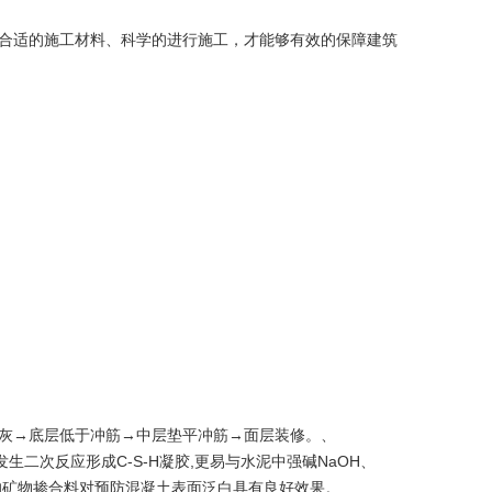
合适的施工材料、科学的进行施工，才能够有效的保障建筑
抹灰→底层低于冲筋→中层垫平冲筋→面层装修。、
发生二次反应形成C-S-H凝胶,更易与水泥中强碱NaOH、
质的矿物掺合料对预防混凝土表面泛白具有良好效果。