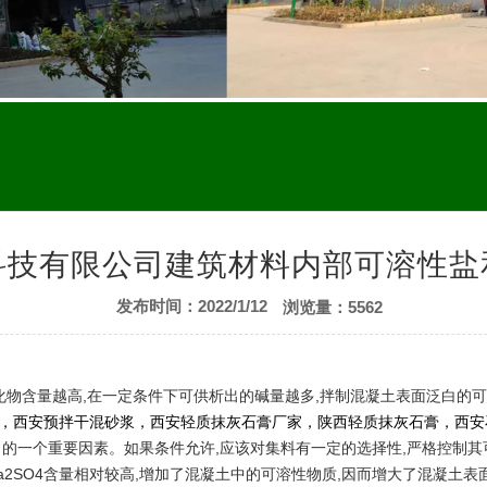
科技有限公司建筑材料内部可溶性盐
发布时间：2022/1/12
浏览量：5562
氧化物含量越高,在一定条件下可供析出的碱量越多,拌制混凝土表面泛白
，
西安预拌干混砂浆
，
西安轻质抹灰石膏厂家
，
陕西轻质抹灰石膏
，
西安
白的一个重要因素。如果条件允许,应该对集料有一定的选择性,严格控制
,Na2SO4含量相对较高,增加了混凝土中的可溶性物质,因而增大了混凝