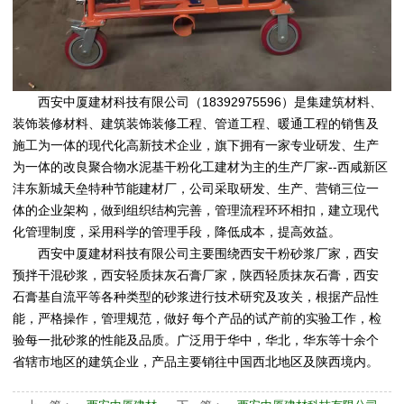
西安中厦建材科技有限公司（18392975596）是集建筑材料、
装饰装修材料、建筑装饰装修工程、管道工程、暖通工程的销售及
施工为一体的现代化高新技术企业，旗下拥有一家专业研发、生产
为一体的改良聚合物水泥基干粉化工建材为主的生产厂家--西咸新区
沣东新城天垒特种节能建材厂，公司采取研发、生产、营销三位一
体的企业架构，做到组织结构完善，管理流程环环相扣，建立现代
化管理制度，采用科学的管理手段，降低成本，提高效益。
西安中厦建材科技有限公司
主要围绕
西安干粉砂浆厂家
，
西安
预拌干混砂浆
，
西安轻质抹灰石膏厂家
，
陕西轻质抹灰石膏
，
西安
石膏基自流平
等各种类型的砂浆进行技术研究及攻关，根据产品性
能，严格操作，管理规范，做好 每个产品的试产前的实验工作，检
验每一批砂浆的性能及品质。广泛用于华中，华北，华东等十余个
省辖市地区的建筑企业，产品主要销往中国西北地区及陕西境内。